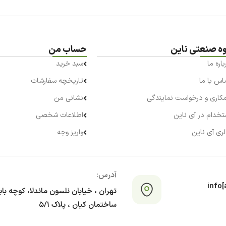
وه صنعتی ناین
حساب من
باره ما
سبد خرید
اس با ما
تاریخچه سفارشات
کاری و درخواست نمایندگی
نشانی من
تخدام در آی ناین
اطلاعات شخصی
لری آی ناین
واریز وجه
آدرس:
info[a
تهران ، خیابان نلسون ماندلا، کوچه با
ساختمان کیان ، پلاک ۵/۱