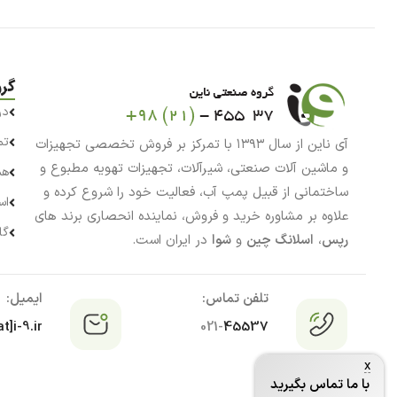
گر
در
تم
آی ناین از سال ۱۳۹۳ با تمرکز بر فروش تخصصی تجهیزات
و ماشین آلات صنعتی، شیرآلات، تجهیزات تهویه مطبوع و
هم
ساختمانی از قبیل پمپ آب، فعالیت خود را شروع کرده و
اس
علاوه بر مشاوره خرید و فروش، نماینده انحصاری برند های
گا
رپس
،
اسلانگ چین
و
شوا
در ایران است.
تلفن تماس:
ایمیل:
t]i-9.ir
021-
45537
x
با ما تماس بگیرید