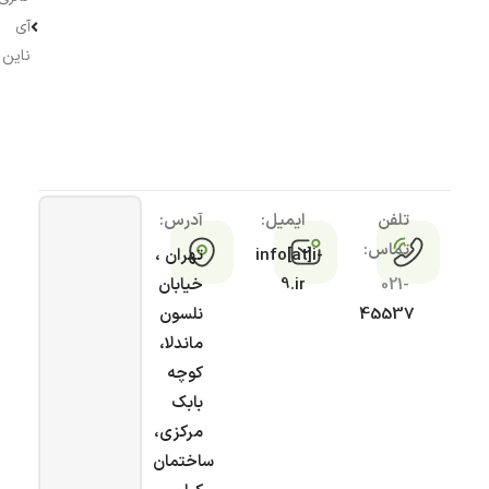
آی
ناین
تلفن
ایمیل:
آدرس:
تماس:
info[at]i-
تهران ،
021-
9.ir
خیابان
45537
نلسون
ماندلا،
کوچه
بابک
مرکزی،
ساختمان