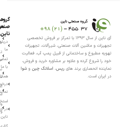
گروه
حس
من
صنعت
ناین
سب
آی ناین از سال ۱۳۹۳ با تمرکز بر فروش تخصصی
درباره
خر
تجهیزات و ماشین آلات صنعتی، شیرآلات، تجهیزات
ما
تا
تهویه مطبوع و ساختمانی از قبیل پمپ آب، فعالیت
تماس
سف
خود را شروع کرده و علاوه بر مشاوره خرید و فروش،
با ما
نماینده انحصاری برند های
رپس
،
اسلانگ چین
و
شوا
نش
در ایران است.
همکار
م
درخو
اط
نماین
ش
استخ
وا
در آی
وج
ناین
گالری