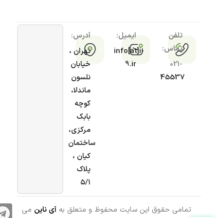
تلفن
ایمیل:
آدرس:
تماس:
info[at]i-
تهران ،
021-
9.ir
خیابان
45537
نلسون
ماندلا،
کوچه
بابک
مرکزی،
ساختمان
کیان ،
پلاک
۵/۱
تمامی حقوق این سایت محفوظ و متعلق به
آی ناین
می