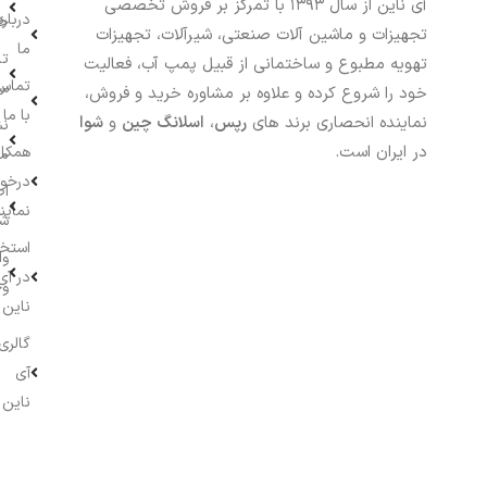
آی ناین از سال ۱۳۹۳ با تمرکز بر فروش تخصصی
درباره
خر
تجهیزات و ماشین آلات صنعتی، شیرآلات، تجهیزات
ما
تا
تهویه مطبوع و ساختمانی از قبیل پمپ آب، فعالیت
تماس
سف
خود را شروع کرده و علاوه بر مشاوره خرید و فروش،
با ما
نماینده انحصاری برند های
رپس
،
اسلانگ چین
و
شوا
نش
در ایران است.
همکار
م
درخو
اط
نماین
ش
استخ
وا
در آی
وج
ناین
گالری
آی
ناین