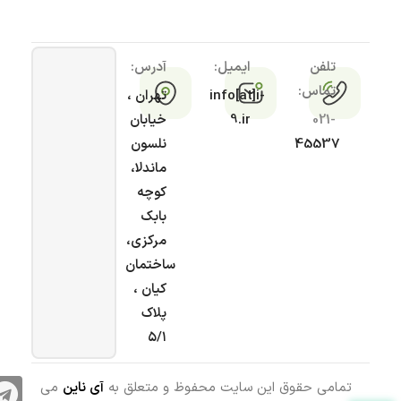
تلفن
ایمیل:
آدرس:
تماس:
info[at]i-
تهران ،
021-
9.ir
خیابان
45537
نلسون
ماندلا،
کوچه
بابک
مرکزی،
ساختمان
کیان ،
پلاک
۵/۱
تمامی حقوق این سایت محفوظ و متعلق به
آی ناین
می