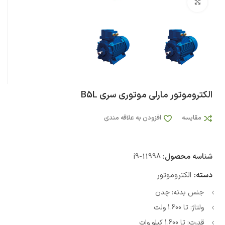
بزرگنمایی تصویر
الکتروموتور مارلی موتوری سری B5L
مقایسه
افزودن به علاقه مندی
شناسه محصول:
i9-11998
دسته:
الکتروموتور
جنس بدنه: چدن
ولتاژ: تا 1.600 ولت
قدرت: تا 1.600 کیلو وات