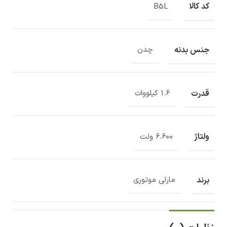
کد کالا
B5L
جنس بدنه
چدن
قدرت
1.6 کیلووات
ولتاژ
6.600 ولت
برند
مارلی موتوری