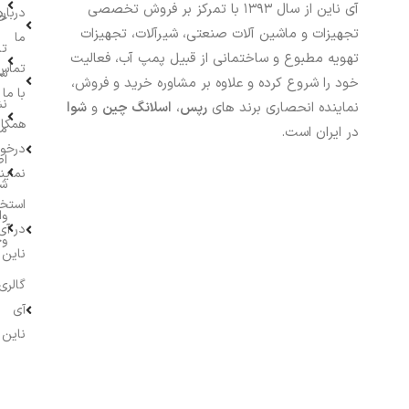
آی ناین از سال ۱۳۹۳ با تمرکز بر فروش تخصصی
درباره
خر
تجهیزات و ماشین آلات صنعتی، شیرآلات، تجهیزات
ما
تا
تهویه مطبوع و ساختمانی از قبیل پمپ آب، فعالیت
تماس
سف
خود را شروع کرده و علاوه بر مشاوره خرید و فروش،
با ما
نش
نماینده انحصاری برند های
رپس
،
اسلانگ چین
و
شوا
همکار
م
در ایران است.
درخو
اط
نماین
ش
استخ
وا
در آی
وج
ناین
گالری
آی
ناین