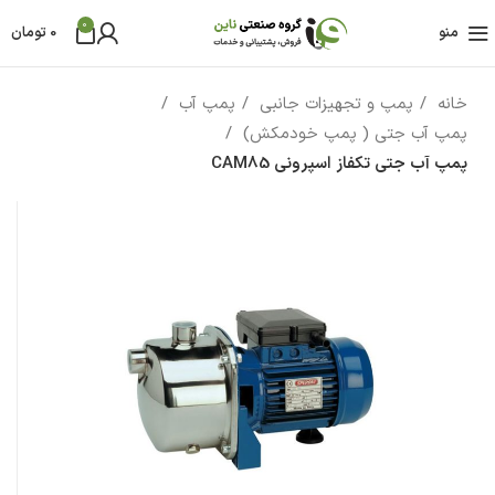
0
منو
0
تومان
خانه
پمپ و تجهیزات جانبی
پمپ آب
پمپ آب جتی ( پمپ خودمکش)
پمپ آب جتی تکفاز اسپرونی CAM85