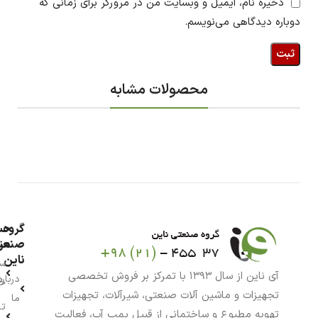
ذخیره نام، ایمیل و وبسایت من در مرورگر برای زمانی که
دوباره دیدگاهی می‌نویسم.
محصولات مشابه
گروه
حس
من
صنعت
ناین
سب
آی ناین از سال ۱۳۹۳ با تمرکز بر فروش تخصصی
درباره
خر
تجهیزات و ماشین آلات صنعتی، شیرآلات، تجهیزات
ما
تا
تهویه مطبوع و ساختمانی از قبیل پمپ آب، فعالیت