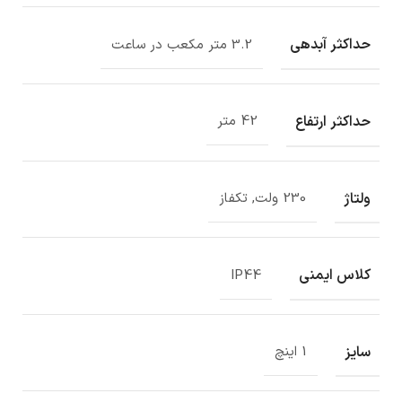
حداکثر آبدهی
3.2 متر مکعب در ساعت
حداکثر ارتفاع
42 متر
ولتاژ
230 ولت, تکفاز
کلاس ایمنی
IP44
سایز
1 اینچ