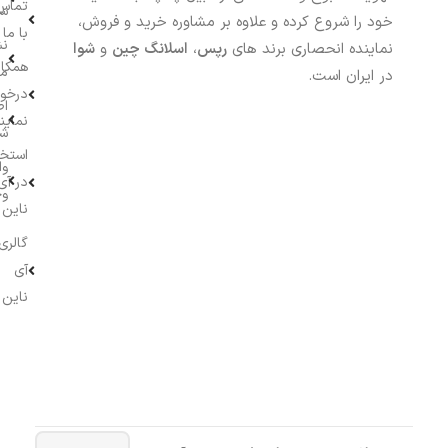
تماس
سف
خود را شروع کرده و علاوه بر مشاوره خرید و فروش،
با ما
نش
نماینده انحصاری برند های
رپس
،
اسلانگ چین
و
شوا
همکار
م
در ایران است.
درخو
اط
نماین
ش
استخ
وا
در آی
وج
ناین
گالری
آی
ناین