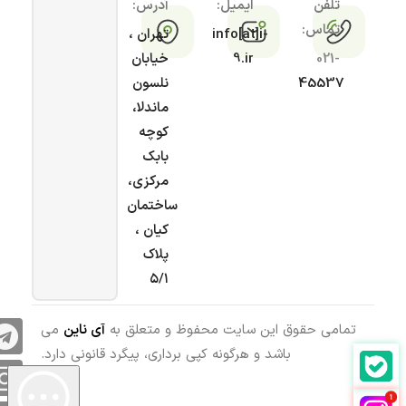
تلفن
ایمیل:
آدرس:
تماس:
info[at]i-
تهران ،
021-
9.ir
خیابان
45537
نلسون
ماندلا،
کوچه
بابک
مرکزی،
ساختمان
کیان ،
پلاک
۵/۱
تمامی حقوق این سایت محفوظ و متعلق به
آی ناین
می
باشد و هرگونه کپی برداری، پیگرد قانونی دارد.