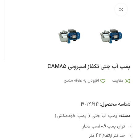
بزرگنمایی تصویر
پمپ آب جتی تکفاز اسپرونی CAM85
مقایسه
افزودن به علاقه مندی
شناسه محصول:
i9-14614
دسته:
پمپ آب جتی ( پمپ خودمکش)
توان پمپ 0.9 اسب بخار
حداکثر ارتفاع 42 متر