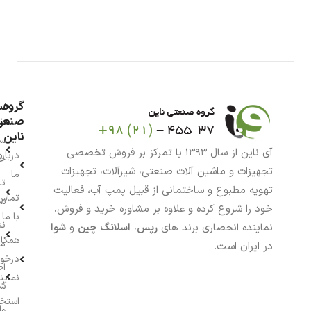
گروه
حس
من
صنعت
ناین
سب
آی ناین از سال ۱۳۹۳ با تمرکز بر فروش تخصصی
درباره
خر
تجهیزات و ماشین آلات صنعتی، شیرآلات، تجهیزات
ما
تا
تهویه مطبوع و ساختمانی از قبیل پمپ آب، فعالیت
تماس
سف
خود را شروع کرده و علاوه بر مشاوره خرید و فروش،
با ما
نش
نماینده انحصاری برند های
رپس
،
اسلانگ چین
و
شوا
همکار
م
در ایران است.
درخو
اط
نماین
ش
استخ
وا