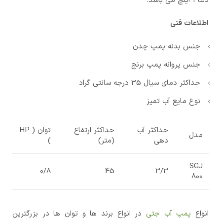
دلتا 1 اینچ می باشد.
اطلاعات فنی
جنس بدنه پمپ چدن
جنس پروانه پمپ برنج
حداکثر دمای سیال 35 درجه سانتی گراد
نوع مایع آب تمیز
حداکثر آب
حداکثر ارتفاع
توان ( HP
مدل
دهی
(متر)
)
SGJ
0/8
45
3/3
800
انواع
پمپ آب جتی
در انواع برند ها و توان ها در بزرگترین