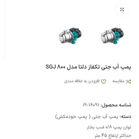
بزرگنمایی تصویر
پمپ آب جتی تکفاز دلتا مدل SGJ 800
مقایسه
افزودن به علاقه مندی
شناسه محصول:
i9-16091
دسته:
پمپ آب جتی ( پمپ خودمکش)
توان پمپ 0/8 اسب بخار
حداکثر ارتفاع 45 متر