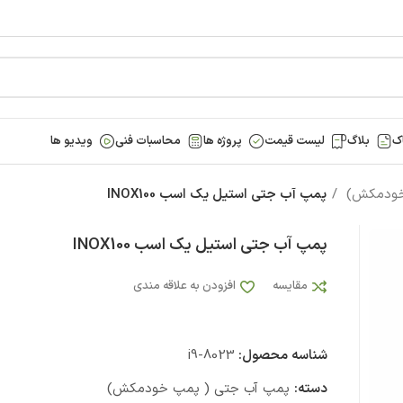
ک
بلاگ
لیست قیمت
پروژه ها
محاسبات فنی
ویدیو ها
خودمکش)
پمپ آب جتی استیل یک اسب INOX100
پمپ آب جتی استیل یک اسب INOX100
مقایسه
افزودن به علاقه مندی
شناسه محصول:
i9-8023
دسته:
پمپ آب جتی ( پمپ خودمکش)