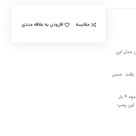
مقایسه
افزودن به علاقه مندی
ی پمپ آب جتی از جنس استنلس استیل 304 می باشد. این مدل این
بانی می باشد. جنس
سر و صدای کم آن می باشد که فعالیتی بدون صدا دارد. حداکثر فشار کاری الکترو پمپ استیل یک اسب INOX100 حدود 6 بار
ملکرد این پمپ