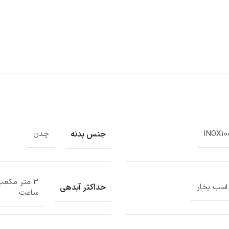
جنس بدنه
INOX10
چدن
3 متر مکعب
حداکثر آبدهی
ساعت