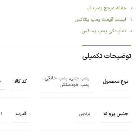
مقاله مرجع پمپ آب
لیست قیمت پمپ پنتاکس
نمایندگی پمپ پنتاکس
توضیحات تکمیلی
پمپ جتی, پمپ خانگی,
نوع محصول
کد کالا
0
پمپ خودمکش
جنس پروانه
قدرت
برنجی
1 اسب بخار