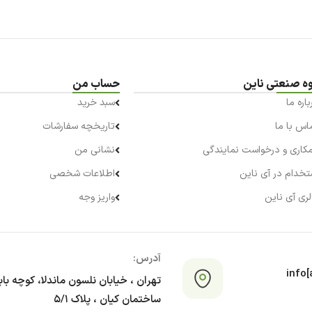
ه صنعتی ناین
حساب من
باره ما
سبد خرید
اس با ما
تاریخچه سفارشات
کاری و درخواست نمایندگی
نشانی من
تخدام در آی ناین
اطلاعات شخصی
لری آی ناین
واریز وجه
آدرس:
info[a
تهران ، خیابان نلسون ماندلا، کوچه با
ساختمان کیان ، پلاک ۵/۱