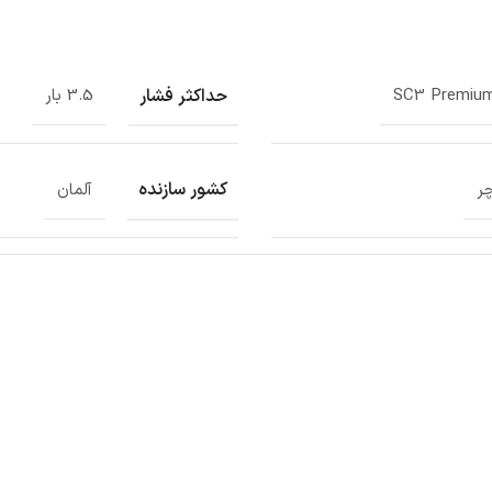
حداکثر فشار
SC3 Premiu
3.5 بار
کشور سازنده
چر
آلمان