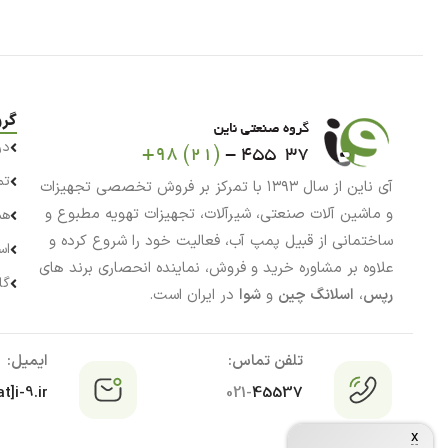
گرو
در
تم
آی ناین از سال ۱۳۹۳ با تمرکز بر فروش تخصصی تجهیزات
و ماشین آلات صنعتی، شیرآلات، تجهیزات تهویه مطبوع و
هم
ساختمانی از قبیل پمپ آب، فعالیت خود را شروع کرده و
اس
علاوه بر مشاوره خرید و فروش، نماینده انحصاری برند های
گا
رپس
،
اسلانگ چین
و
شوا
در ایران است.
تلفن تماس:
ایمیل:
t]i-9.ir
021-
45537
x