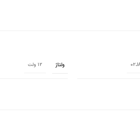
ولتاژ
02J
12 ولت