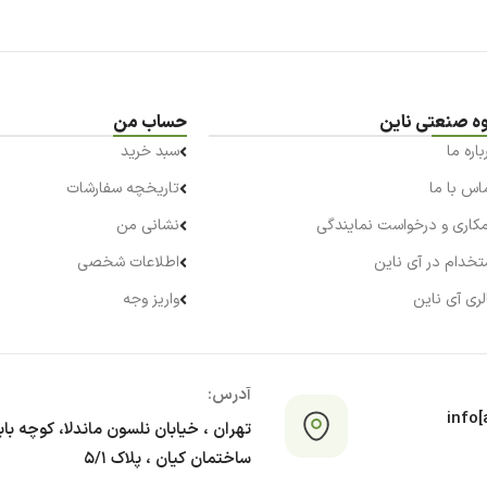
ه صنعتی ناین
حساب من
باره ما
سبد خرید
اس با ما
تاریخچه سفارشات
کاری و درخواست نمایندگی
نشانی من
تخدام در آی ناین
اطلاعات شخصی
لری آی ناین
واریز وجه
آدرس:
info[a
تهران ، خیابان نلسون ماندلا، کوچه با
ساختمان کیان ، پلاک ۵/۱