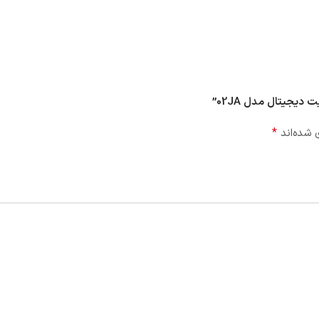
یجیتال مدل 02JA”
*
 شده‌اند