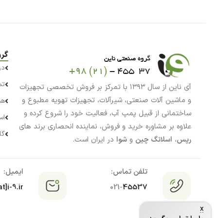
گرو
در
تم
آی ناین از سال ۱۳۹۳ با تمرکز بر فروش تخصصی تجهیزات
و ماشین آلات صنعتی، شیرآلات، تجهیزات تهویه مطبوع و
هم
ساختمانی از قبیل پمپ آب، فعالیت خود را شروع کرده و
اس
علاوه بر مشاوره خرید و فروش، نماینده انحصاری برند های
گا
رپس
،
اسلانگ چین
و
شوا
در ایران است.
تلفن تماس:
ایمیل:
t]i-9.ir
021-
45537
x