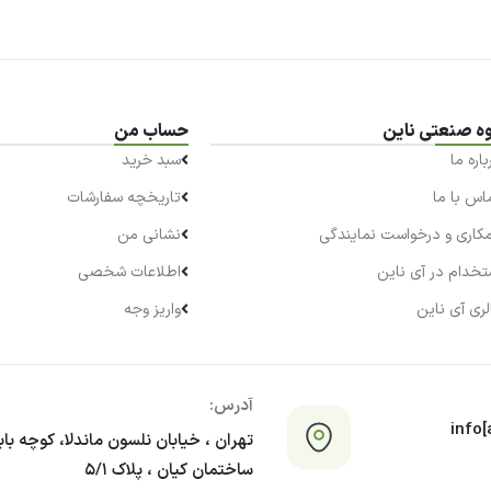
ه صنعتی ناین
حساب من
باره ما
سبد خرید
اس با ما
تاریخچه سفارشات
کاری و درخواست نمایندگی
نشانی من
تخدام در آی ناین
اطلاعات شخصی
لری آی ناین
واریز وجه
آدرس:
info[a
تهران ، خیابان نلسون ماندلا، کوچه با
ساختمان کیان ، پلاک ۵/۱