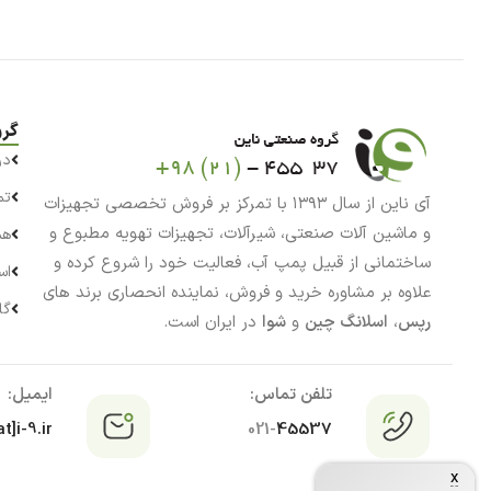
گرو
در
تم
آی ناین از سال ۱۳۹۳ با تمرکز بر فروش تخصصی تجهیزات
و ماشین آلات صنعتی، شیرآلات، تجهیزات تهویه مطبوع و
هم
ساختمانی از قبیل پمپ آب، فعالیت خود را شروع کرده و
اس
علاوه بر مشاوره خرید و فروش، نماینده انحصاری برند های
گا
رپس
،
اسلانگ چین
و
شوا
در ایران است.
تلفن تماس:
ایمیل:
t]i-9.ir
021-
45537
x