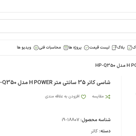
ک
بلاگ
لیست قیمت
پروژه ها
محاسبات فنی
ویدیو ها
شاسی کاتر 35 سانتی متر H POWER مدل HP-Q350
مقایسه
افزودن به علاقه مندی
شناسه محصول:
i9-18807
دسته:
کاتر