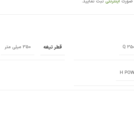
ه صورت
اینترنتی
ثبت نمایید.
قطر تیغه
Q 35
350 میلی متر
H POW