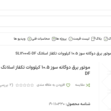
ک
بلاگ
لیست قیمت
پروژه ها
محاسبات فنی
ویدیو ها
تور برق دوگانه سوز 10.5 کیلووات تکفاز اسلانگ SL12000E-DF
DF
(
2
بررسی
مقایسه
افزودن به علاقه مندی
شناسه محصول:
i9-110330