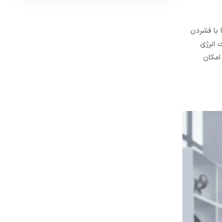
ها با فشردن
 استاندارد 50 هرتز تولید می‌کند و با ضریب توان 1.0 قادر است انرژی
راهم کند. علاوه بر این، وجود خروجی DC با ولتاژ 12 ولت و جریان 8.3 آمپر امکان