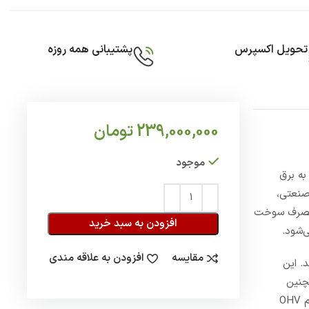
تحویل اکسپرس
پشتیبانی همه روزه
239,000,000
تومان
موجود
به برق
ات صنعتی،
و مصرف سوخت
افزودن به سبد خرید
ی‌شود.
مقایسه
افزودن به علاقه مندی
. این
چنین
استفاده از گاز طبیعی می‌تواند به عملکرد اقتصادی‌تر و پاک‌تر دستگاه کمک کند. موتور قدرتمند SL550 با ساختار تک‌سیلندر چهارزمانه و سیستم OHV