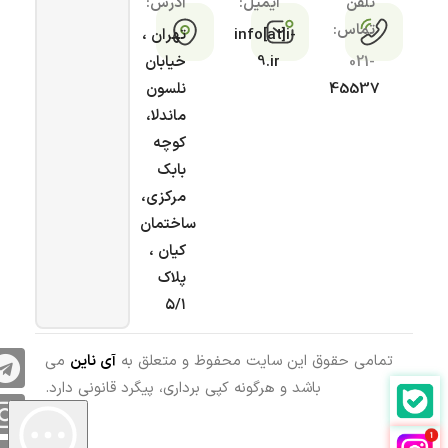
تلفن
ایمیل:
آدرس:
تماس:
info[at]i-
تهران ،
021-
9.ir
خیابان
45537
نلسون
ماندلا،
کوچه
بابک
مرکزی،
ساختمان
کیان ،
پلاک
۵/۱
تمامی حقوق این سایت محفوظ و متعلق به
آی ناین
می
باشد و هرگونه کپی برداری، پیگرد قانونی دارد.