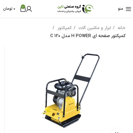
0
منو
0
تومان
خانه
ابزار و ماشین آلات
کمپکتور
کمپکتور صفحه ای H POWER مدل C 120