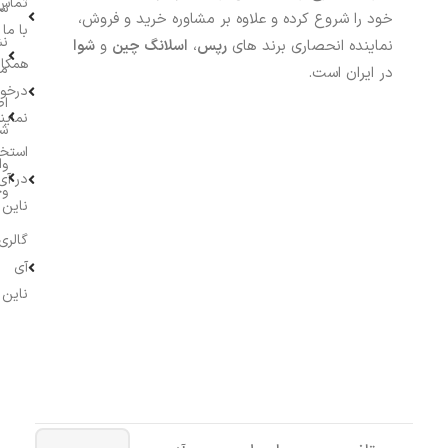
تماس
سف
خود را شروع کرده و علاوه بر مشاوره خرید و فروش،
با ما
نش
نماینده انحصاری برند های
رپس
،
اسلانگ چین
و
شوا
همکار
م
در ایران است.
درخو
اط
نماین
ش
استخ
وا
در آی
وج
ناین
گالری
آی
ناین