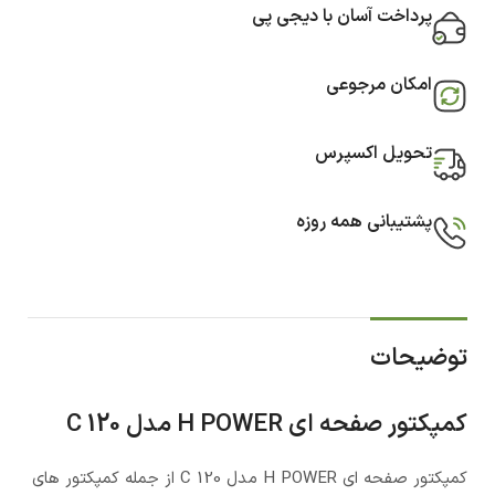
پرداخت آسان با دیجی پی
امکان مرجوعی
تحویل اکسپرس
پشتیبانی همه روزه
توضیحات
کمپکتور صفحه ای H POWER مدل C 120
کمپکتور صفحه ای H POWER مدل C 120 از جمله کمپکتور های