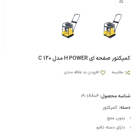
بزرگنمایی تصویر
کمپکتور صفحه ای H POWER مدل C 120
مقایسه
افزودن به علاقه مندی
شناسه محصول:
i9-18806
دسته:
کمپکتور
بدون منبع
دارای دسته تاشو