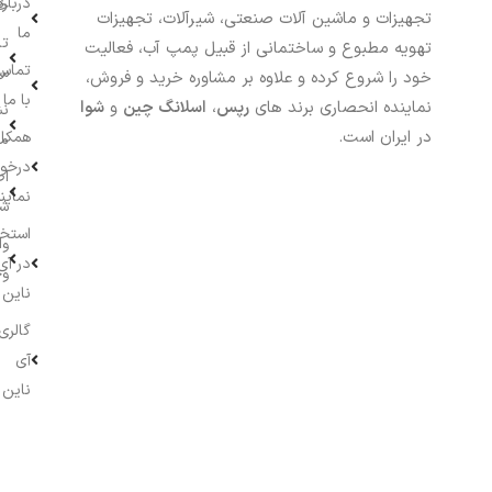
درباره
خر
تجهیزات و ماشین آلات صنعتی، شیرآلات، تجهیزات
ما
تا
تهویه مطبوع و ساختمانی از قبیل پمپ آب، فعالیت
تماس
سف
خود را شروع کرده و علاوه بر مشاوره خرید و فروش،
با ما
نماینده انحصاری برند های
رپس
،
اسلانگ چین
و
شوا
نش
در ایران است.
همکار
م
درخو
اط
نماین
ش
استخ
وا
در آی
وج
ناین
گالری
آی
ناین