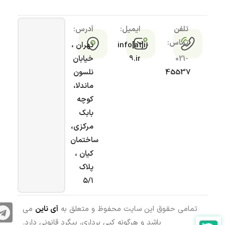
تلفن
ایمیل:
آدرس:
تماس:
info[at]i-
تهران ،
021-
9.ir
خیابان
45537
نلسون
ماندلا،
کوچه
بابک
مرکزی،
ساختمان
کیان ،
پلاک
۵/۱
تمامی حقوق این سایت محفوظ و متعلق به
آی ناین
می
باشد و هرگونه کپی برداری، پیگرد قانونی دارد.