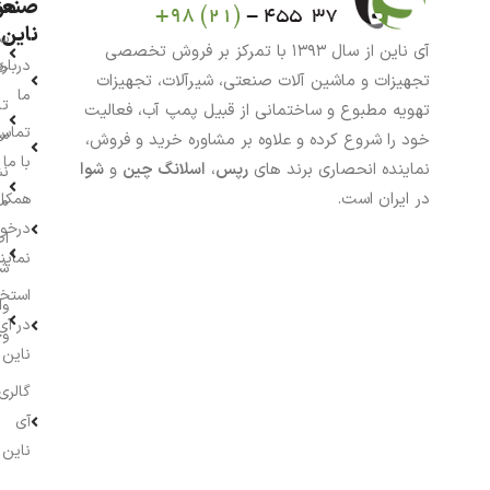
من
صنعت
ناین
سب
آی ناین از سال ۱۳۹۳ با تمرکز بر فروش تخصصی
درباره
خر
تجهیزات و ماشین آلات صنعتی، شیرآلات، تجهیزات
ما
تا
تهویه مطبوع و ساختمانی از قبیل پمپ آب، فعالیت
تماس
سف
خود را شروع کرده و علاوه بر مشاوره خرید و فروش،
با ما
نماینده انحصاری برند های
رپس
،
اسلانگ چین
و
شوا
نش
در ایران است.
همکار
م
درخو
اط
نماین
ش
استخ
وا
در آی
وج
ناین
گالری
آی
ناین