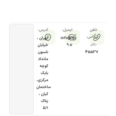
تلفن
ایمیل:
آدرس:
تماس:
info[at]i-
تهران ،
021-
9.ir
خیابان
45537
نلسون
ماندلا،
کوچه
بابک
مرکزی،
ساختمان
کیان ،
پلاک
۵/۱