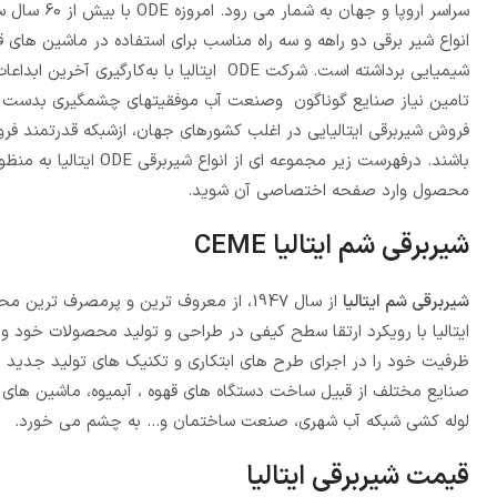
سراسر اروپا
انواع شیر برقی دو راهه و سه راه مناسب برای استفاده در ماشین های 
تامین نیاز صنایع گوناگون وصنعت آب موفقیتهای چشمگیری بدست 
فروش شیربرقی ایتالیایی در اغلب کشورهای جهان، ازشبکه قدرتمند ف
باشند. درفهرست زیر مج
محصول وارد صفحه اختصاصی آن شوید.
شیربرقی شم ایتالیا CEME
شیربرقی شم ایتالیا
از سال 1947، از معروف ترین و پرمصرف
ایتالیا با رویکرد ارتقا سطح کیفی در طراحی و تولید محصولات خود و 
ظرفیت خود را در اجرای طرح های ابتکاری و تکنیک های تولید جدید را 
صنایع مختلف از قبیل ساخت دستگاه های قهوه ، آبمیوه، ماشین ها
لوله کشی شبکه آب شهری، صنعت ساختمان و… به چشم می خورد.
قیمت شیربرقی ایتالیا