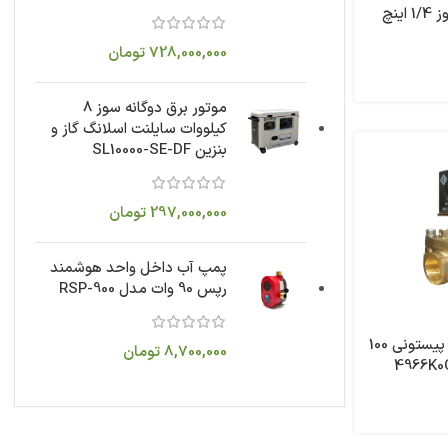
شیر برقی نرمال کلوز 1/4 اینچ
728,000,000
تومان
موتور برق دوگانه سوز 8
کیلووات سایلنت اسلانگ گاز و
بنزین SL10000-SE-DF
297,000,000
تومان
پمپ آب داخل واحد هوشمند
رپس 90 وات مدل RSP-900
شیر برقی 1/2 اینچ پیستونی 100
8,700,000
تومان