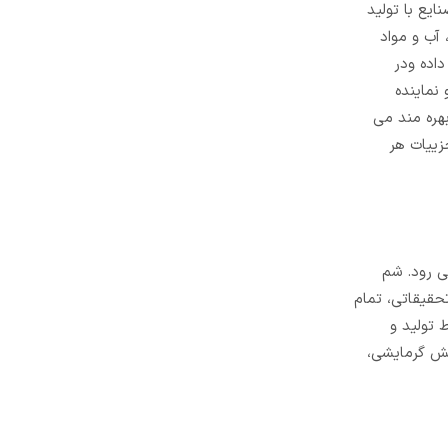
توسعه صنایع با تولید
 آب و مواد
ولوژی ساخت محصولات خود از جمله انواع شیربرقی ODE را ارتقاء داده ودر
نماینده
هره مند می
لعه جزییات هر
می رود. شم
تحقیقاتی، تمام
 تولید و
یش گرمایشی،