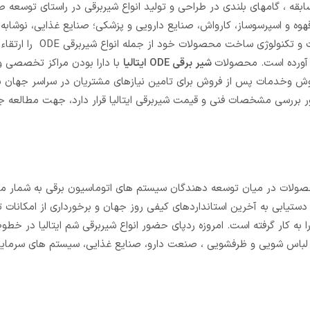
 و جهان به شمار می رود. امروزه ODE با بیش از 60 سال سابقه ، گامهای بلندی در طراحی و تولید انواع شیربرقی در راستای 
قهوه و اسپرسوساز، کارواش، صنایع دارویی و پزشکی؛ صنایع غذایی، نوشابه،
شیمیایی برداشته است. شرکت ODE ایتالیا با به‌کارگیری آخرین ابداعات و تکن
آورده است. محصولات
شیر برقی ODE ایتالیا
با دارا بودن مراکز تخصصی و 
روش وخدمات پس از فروش برای تامین نیازهای مشتریان در سراسر جهان ب
موعه ای از انواع شیربرقی ODE ایتالیا به منظور بررسی مشخصات فنی و قیمت شیربرقی ایتالیا قرار دارد، جهت مطا
 ترین محصولات در میان توسعه دهندگان سیستم های اتوماسیون برقی به شمار 
دستیابی به آخرین استانداردهای کیفی روز جهان و برخورداری از امکانات 
به کار گرفته است. امروزه ردپای حضور انواع شیربرقی شم ایتالیا در خطوط
ی لباس شویی و ظرفشویی ، صنعت دارو، صنایع غذایی، سیستم های سرما