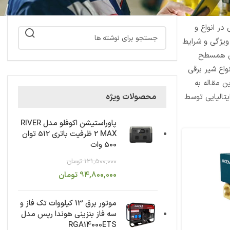
در انواع و
ویژگی و شرایط
هی همسطح
اع شیر برقی
ین مقاله به
محصولات ویژه
یتالیایی توسط
پاوراستیشن اکوفلو مدل RIVER
2 MAX ظرفیت باتری 512 توان
500 وات
121,500,000
تومان
94,800,000
تومان
موتور برق 13 کیلووات تک فاز و
سه فاز بنزینی هوندا رپس مدل
RGA14000ETS