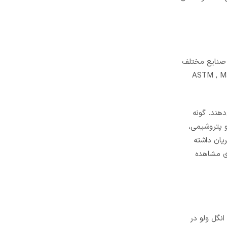
ی صنایع مختلف
د با برخورداری از استانداردهای ASTM , MJL , FES , DCP ,
هند. گونه
و پتروشیمی،
یان داشته
ای مشاهده
ی و انگل ولو در