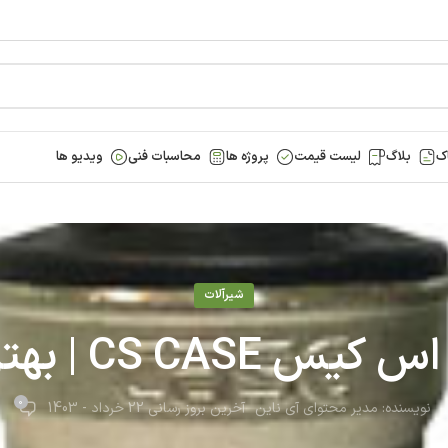
ک
بلاگ
لیست قیمت
پروژه ها
محاسبات فنی
ویدیو ها
شیرآلات
ترین قیمت + گارانتی
0
نویسنده:
مدیر محتوای آی ناین
آخرین بروز رسانی 22 خرداد - 1403