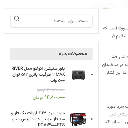
 صورت است که
نظیم قرار
محصولات ویژه
 شیر فشار
ده در ساختمان
پاوراستیشن اکوفلو مدل RIVER
ما این فشار
2 MAX ظرفیت باتری 512 توان
500 وات
121,500,000
تومان
94,800,000
تومان
کن جهت آب سرد مورد
موتور برق 13 کیلووات تک فاز و
بیشتر شیر
سه فاز بنزینی هوندا رپس مدل
می باشد. شیر فشار شکن کیس از سایز 1/2
RGA14000ETS