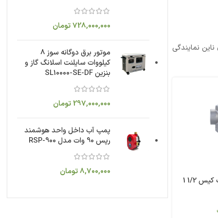
728,000,000
تومان
ناین نمایندگی
موتور برق دوگانه سوز 8
کیلووات سایلنت اسلانگ گاز و
بنزین SL10000-SE-DF
297,000,000
تومان
پمپ آب داخل واحد هوشمند
رپس 90 وات مدل RSP-900
8,700,000
تومان
شیر فشار شکن آب کیس 1/2 1