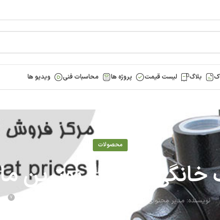
ک
بلاگ
لیست قیمت
پروژه ها
محاسبات فنی
ویدیو ها
محصولات
انگی چینی – بهترین مارک 
7
نویسنده:
مدیر محتوای آی ناین
آخرین بروز رسانی 07 مرداد - 1404