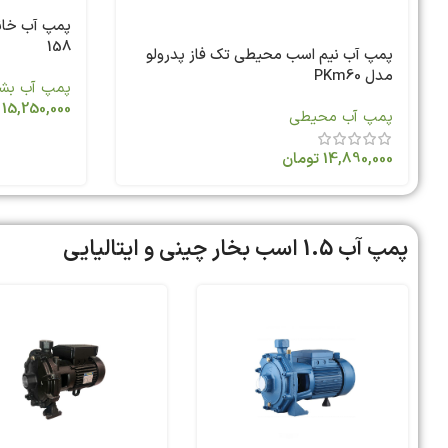
158
پمپ آب نیم اسب محیطی تک فاز پدرولو
مدل PKm60
پمپ آب بشق
15,250,000
پمپ آب محیطی
14,890,000
تومان
پمپ آب 1.5 اسب بخار چینی و ایتالیایی