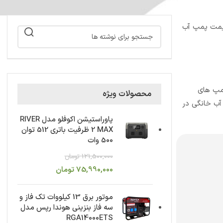
قیمت پمپ آب
پمپ های
محصولات ویژه
آب خانگی در
پاوراستیشن اکوفلو مدل RIVER
2 MAX ظرفیت باتری 512 توان
500 وات
121,500,000
تومان
75,990,000
تومان
موتور برق 13 کیلووات تک فاز و
سه فاز بنزینی هوندا رپس مدل
RGA14000ETS