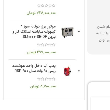
728,000,000
تومان
موتور برق دوگانه سوز 8
مام شدن
کیلووات سایلنت اسلانگ گاز و
ند را به
بنزین SL10000-SE-DF
ی توان
297,000,000
تومان
پمپ آب داخل واحد هوشمند
رپس 90 وات مدل RSP-900
8,700,000
تومان