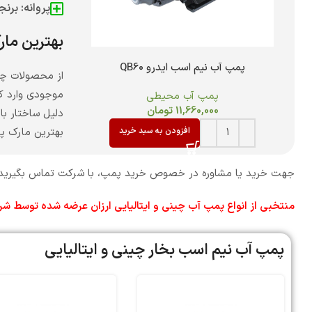
پروانه: برن
بهترین ما
پمپ آب نیم اسب ایدرو QB60
از محصولات چین
موجودی وارد ک
پمپ آب محیطی
11,660,000
تومان
دلیل ساختار با
افزودن به سبد خرید
بهترین مارک پم
جهت خرید یا مشاوره در خصوص خرید پمپ، با شرکت تماس بگیرید و
منتخبی از انواع پمپ آب چینی و ایتالیایی ارزان عرضه شده توسط 
پمپ آب نیم اسب بخار چینی و ایتالیایی