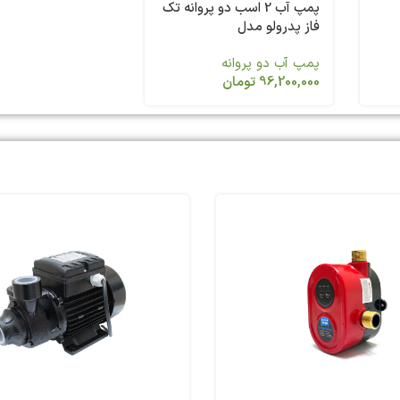
پمپ آب 2 اسب دو پروانه تک
فاز پدرولو مدل
2CPm25/14A
پمپ آب دو پروانه
96,200,000
تومان