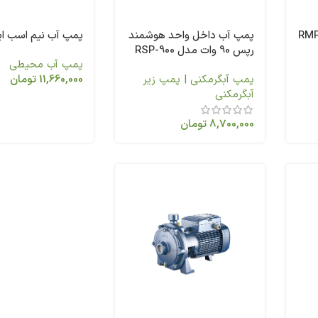
 آب 2 اسب 2 پروانه RMP
پمپ آب داخل واحد هوشمند
پمپ آب نیم اسب ایدرو 
رپس 90 وات مدل RSP-900
پمپ آب محیطی
پمپ آبگرمکنی | پمپ زیر
11,660,000
تومان
آبگرمکنی
8,700,000
تومان