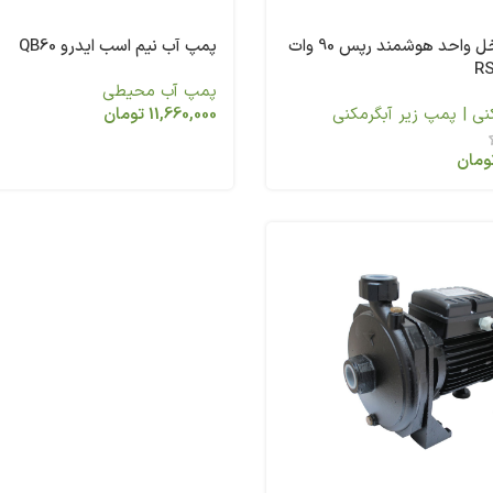
پمپ آب داخل واحد هوشمند رپس 90 وات
پمپ آب نیم اسب ایدرو QB60
پمپ آب محیطی
ی | پمپ زیر آبگرمکنی
11,660,000
تومان
ومان