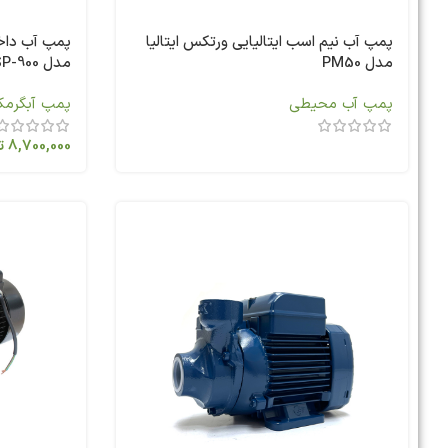
پمپ آب نیم اسب ایتالیایی ورتکس ایتالیا
مدل PM50
مدل RSP-900
پمپ آب محیطی
پمپ آبگرمکن
8,700,000
ت