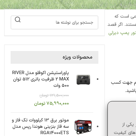
رعی است که
هستند. اگر قصد
ور پمپ دیزلی
محصولات ویژه
پاوراستیشن اکوفلو مدل RIVER
2 MAX ظرفیت باتری 512 توان
کنیم جهت کسب
500 وات
121,500,000
تومان
75,990,000
تومان
موتور برق 13 کیلووات تک فاز و
یکی از
سه فاز بنزینی هوندا رپس مدل
 های کیفیت
RGA14000ETS