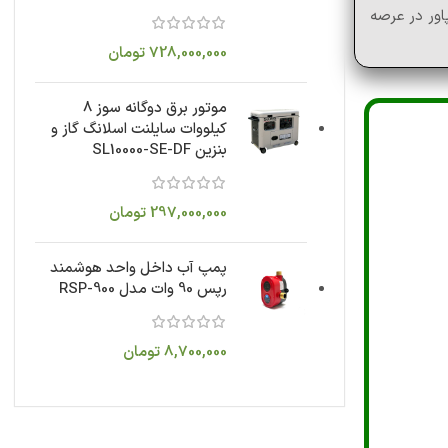
ور در عرصه
728,000,000
تومان
موتور برق دوگانه سوز 8
کیلووات سایلنت اسلانگ گاز و
بنزین SL10000-SE-DF
297,000,000
تومان
پمپ آب داخل واحد هوشمند
رپس 90 وات مدل RSP-900
8,700,000
تومان