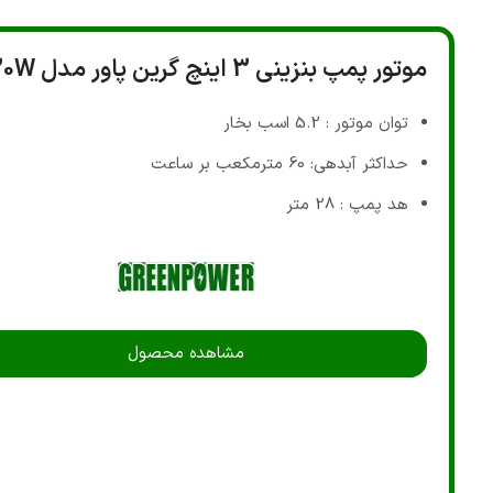
موتور پمپ بنزینی 3 اینچ گرین پاور مدل GP30W
توان موتور : 5.2 اسب بخار
حداکثر آبدهی: 60 مترمکعب بر ساعت
هد پمپ : 28 متر
مشاهده محصول