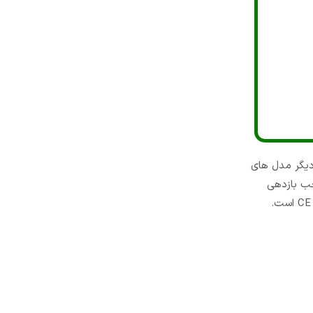
 اینچی دیزلی کوپ مدل KDP 50L است که نسبت به دیگر مدل های
جب بازدهی