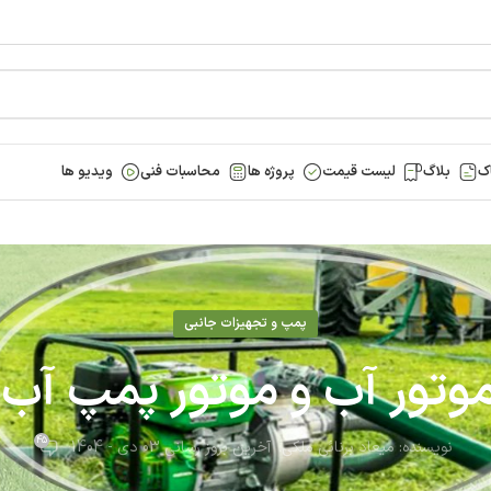
ک
بلاگ
لیست قیمت
پروژه ها
محاسبات فنی
ویدیو ها
پمپ و تجهیزات جانبی
45
نویسنده:
میعاد برنائی ملکی
آخرین بروز رسانی 03 دی - 1404