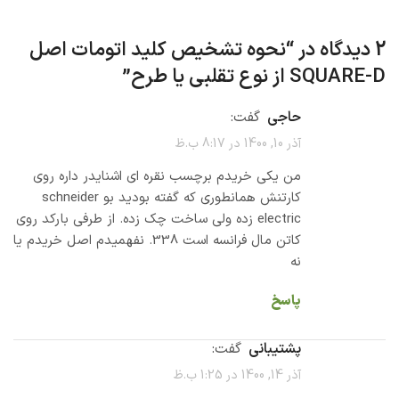
2 دیدگاه در “
نحوه تشخیص کلید اتومات اصل
SQUARE-D از نوع تقلبی یا طرح
”
حاجی
گفت:
آذر 10, 1400 در 8:17 ب.ظ
من یکی خریدم برچسب نقره ای اشنایدر داره روی
کارتنش همانطوری که گفته بودید بو schneider
electric زده ولی ساخت چک زده. از طرفی بارکد روی
کاتن مال فرانسه است 338. نفهمیدم اصل خریدم یا
نه
پاسخ
پشتیبانی
گفت:
آذر 14, 1400 در 1:25 ب.ظ