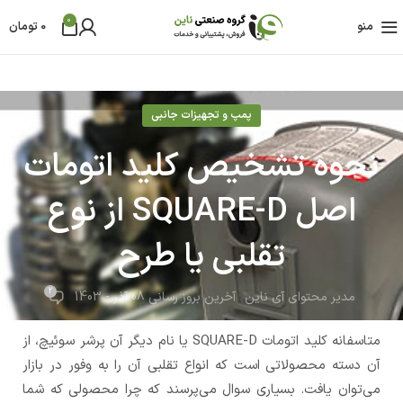
0
منو
0
تومان
پمپ و تجهیزات جانبی
نحوه تشخیص کلید اتومات
اصل SQUARE-D از نوع
تقلبی یا طرح
2
مدیر محتوای آی ناین
آخرین بروز رسانی 08 آذر - 1403
متاسفانه کلید اتومات SQUARE-D یا نام دیگر آن پرشر سوئیچ، از
آن دسته محصولاتی است که انواع تقلبی آن را به وفور در بازار
می‌توان یافت. بسیاری سوال می‌پرسند که چرا محصولی که شما