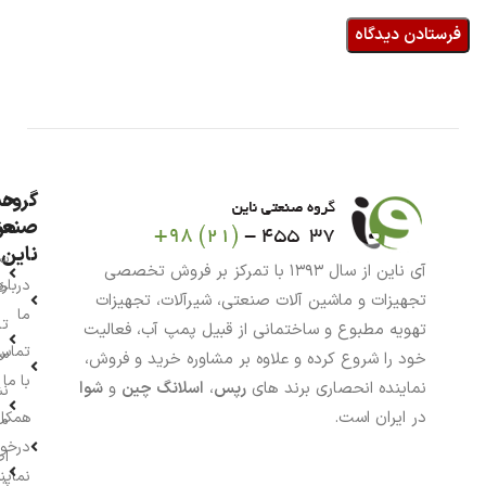
گروه
حس
من
صنعت
ناین
سب
آی ناین از سال ۱۳۹۳ با تمرکز بر فروش تخصصی
درباره
خر
تجهیزات و ماشین آلات صنعتی، شیرآلات، تجهیزات
ما
تا
تهویه مطبوع و ساختمانی از قبیل پمپ آب، فعالیت
تماس
سف
خود را شروع کرده و علاوه بر مشاوره خرید و فروش،
با ما
نماینده انحصاری برند های
رپس
،
اسلانگ چین
و
شوا
نش
در ایران است.
همکار
م
درخو
اط
نماین