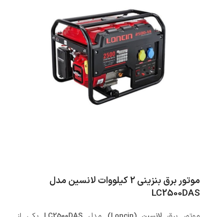
موتور برق بنزینی 2 کیلووات لانسین مدل
LC2500DAS
موتور برق
لانسین (Loncin)
مدل
LC2500DAS
یکی از