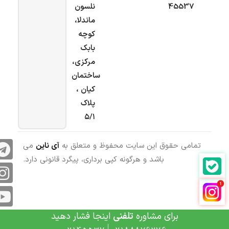
45537
نلسون
ماندلا،
کوچه
بابک
مرکزی،
ساختمان
کیان ،
پلاک
۵/۱
تمامی حقوق این سایت محفوظ و متعلق به
آی ناین
می
باشد و هرگونه کپی برداری، پیگرد قانونی دارد.
برای مشاوره
تلفنی
اینجا فشار دهید