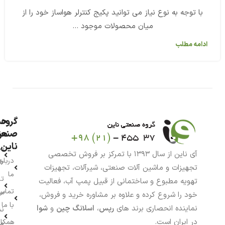
با توجه به نوع نیاز می توانید پکیج کنترلر هواساز خود را از
میان محصولات موجود ...
ادامه مطلب
گروه
حس
من
صنعت
ناین
سب
آی ناین از سال ۱۳۹۳ با تمرکز بر فروش تخصصی
درباره
خر
تجهیزات و ماشین آلات صنعتی، شیرآلات، تجهیزات
ما
تا
تهویه مطبوع و ساختمانی از قبیل پمپ آب، فعالیت
تماس
سف
خود را شروع کرده و علاوه بر مشاوره خرید و فروش،
با ما
نماینده انحصاری برند های
رپس
،
اسلانگ چین
و
شوا
نش
در ایران است.
همکار
م