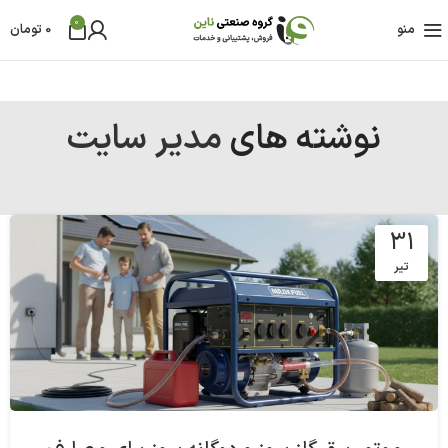
0
منو
0
تومان
نوشته های
مدیر سایت
31
تیر