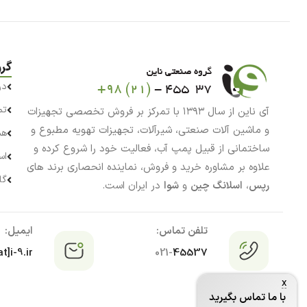
گر
در
تم
آی ناین از سال ۱۳۹۳ با تمرکز بر فروش تخصصی تجهیزات
و ماشین آلات صنعتی، شیرآلات، تجهیزات تهویه مطبوع و
هم
ساختمانی از قبیل پمپ آب، فعالیت خود را شروع کرده و
اس
علاوه بر مشاوره خرید و فروش، نماینده انحصاری برند های
گا
رپس
،
اسلانگ چین
و
شوا
در ایران است.
تلفن تماس:
ایمیل:
t]i-9.ir
021-
45537
x
با ما تماس بگیرید