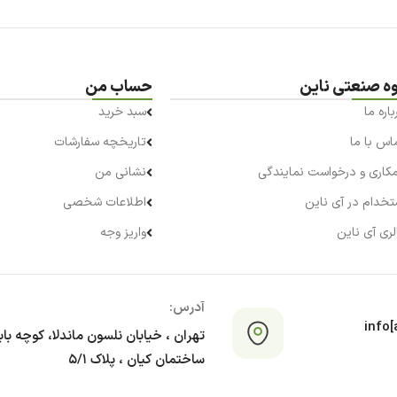
وه صنعتی ناین
حساب من
باره ما
سبد خرید
اس با ما
تاریخچه سفارشات
کاری و درخواست نمایندگی
نشانی من
تخدام در آی ناین
اطلاعات شخصی
لری آی ناین
واریز وجه
آدرس:
info[a
تهران ، خیابان نلسون ماندلا، کوچه با
ساختمان کیان ، پلاک ۵/۱