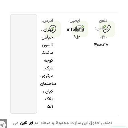
تلفن
ایمیل:
آدرس:
تماس:
info[at]i-
تهران ،
021-
9.ir
خیابان
45537
نلسون
ماندلا،
کوچه
بابک
مرکزی،
ساختمان
کیان ،
پلاک
۵/۱
تمامی حقوق این سایت محفوظ و متعلق به
آی ناین
می