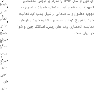
آی ناین از سال ۱۳۹۳ با تمرکز بر فروش تخصصی
درباره
خر
تجهیزات و ماشین آلات صنعتی، شیرآلات، تجهیزات
ما
تا
تهویه مطبوع و ساختمانی از قبیل پمپ آب، فعالیت
تماس
سف
خود را شروع کرده و علاوه بر مشاوره خرید و فروش،
با ما
نماینده انحصاری برند های
رپس
،
اسلانگ چین
و
شوا
نش
در ایران است.
همکار
م
درخو
اط
نماین
ش
استخ
وا
در آی
وج
ناین
گالری
آی
ناین