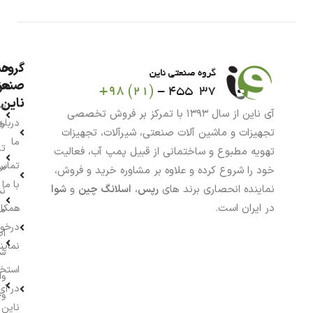
گروه
حس
من
صنعت
ناین
سب
آی ناین از سال ۱۳۹۳ با تمرکز بر فروش تخصصی
درباره
خر
تجهیزات و ماشین آلات صنعتی، شیرآلات، تجهیزات
ما
تا
تهویه مطبوع و ساختمانی از قبیل پمپ آب، فعالیت
تماس
سف
خود را شروع کرده و علاوه بر مشاوره خرید و فروش،
با ما
نماینده انحصاری برند های
رپس
،
اسلانگ چین
و
شوا
نش
در ایران است.
همکار
م
درخو
اط
نماین
ش
استخ
وا
در آی
وج
ناین