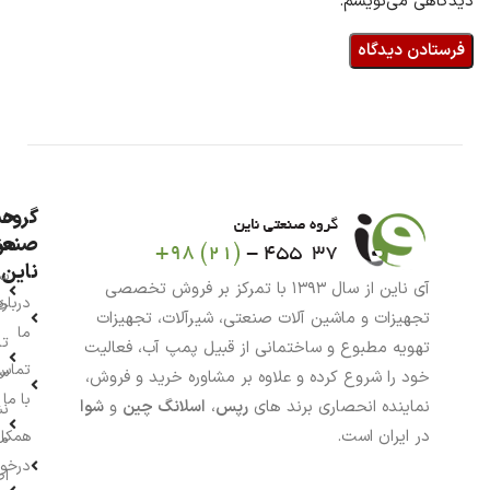
دیدگاهی می‌نویسم.
گروه
حس
من
صنعت
ناین
سب
آی ناین از سال ۱۳۹۳ با تمرکز بر فروش تخصصی
درباره
خر
تجهیزات و ماشین آلات صنعتی، شیرآلات، تجهیزات
ما
تا
تهویه مطبوع و ساختمانی از قبیل پمپ آب، فعالیت
تماس
سف
خود را شروع کرده و علاوه بر مشاوره خرید و فروش،
با ما
نماینده انحصاری برند های
رپس
،
اسلانگ چین
و
شوا
نش
در ایران است.
همکار
م
درخو
اط