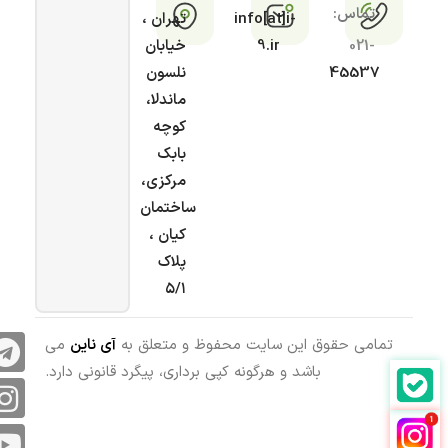
تماس:
info[at]i-
تهران ،
021-
9.ir
خیابان
45537
نلسون
ماندلا،
کوچه
بابک
مرکزی،
ساختمان
کیان ،
پلاک
۵/۱
تمامی حقوق این سایت محفوظ و متعلق به
آی ناین
می
باشد و هرگونه کپی برداری، پیگرد قانونی دارد.