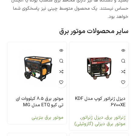
باشید و دستگاه ها نیز دارای محافظ برق مناسب بوده یا آنچنان
حساس نیستند. یک محصول متوسط چینی نیز پاسخگوی شما
خواهد بود.
سایر محصولات موتور برق
دیزل ژنراتور کوپ مدل KDF
موتور برق 8.5 کیلووات ای
6700XE
تی کیو ETQ مدل MG
10800E
ژنراتور برق
,
دیزل ژنراتور
,
موتور برق بنزینی
موتور برق دیزلی (گازوئیلی)