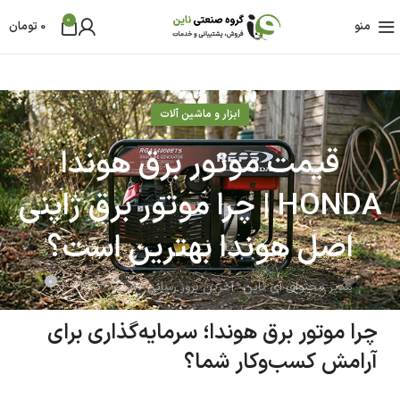
0
منو
0
تومان
ابزار و ماشین آلات
قیمت موتور برق هوندا
HONDA | چرا موتور برق ژاپنی
اصل هوندا بهترین است؟
0
مدیر محتوای آی ناین
آخرین بروز رسانی 07 تیر - 1405
چرا موتور برق هوندا؛ سرمایه‌گذاری برای
آرامش کسب‌وکار شما؟