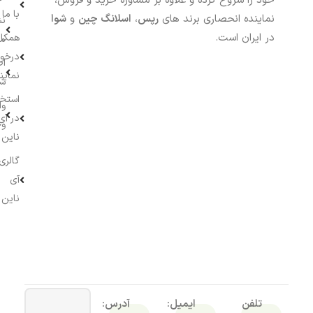
خود را شروع کرده و علاوه بر مشاوره خرید و فروش،
با ما
نماینده انحصاری برند های
رپس
،
اسلانگ چین
و
شوا
نش
در ایران است.
همکار
م
درخو
اط
نماین
ش
استخ
وا
در آی
وج
ناین
گالری
آی
ناین
تلفن
ایمیل:
آدرس: