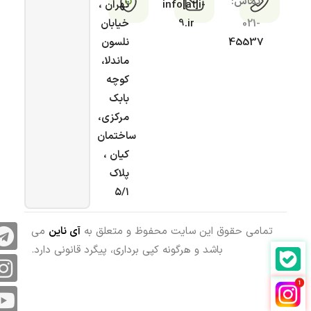
تماس:
info[at]i-
تهران ،
021-
9.ir
خیابان
45537
نلسون
ماندلا،
کوچه
بابک
مرکزی،
ساختمان
کیان ،
پلاک
۵/۱
تمامی حقوق این سایت محفوظ و متعلق به
آی ناین
می
باشد و هرگونه کپی برداری، پیگرد قانونی دارد.