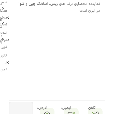
با ما
نماینده انحصاری برند های
رپس
،
اسلانگ چین
و
شوا
نش
در ایران است.
همکار
م
درخو
اط
نماین
ش
استخ
وا
در آی
وج
ناین
گالری
آی
ناین
تلفن
ایمیل:
آدرس: